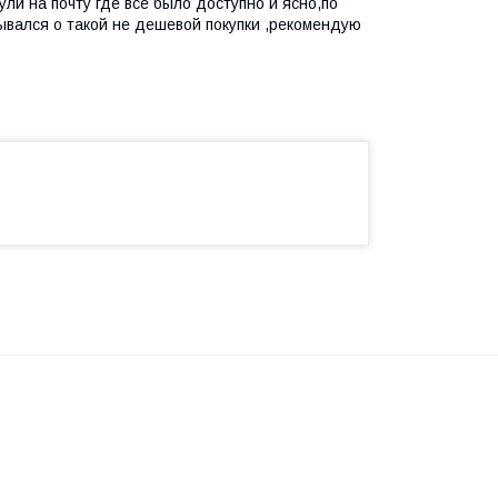
и на почту где все было доступно и ясно,по
ывался о такой не дешевой покупки ,рекомендую