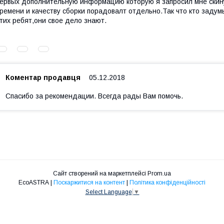
ервых дополнительную информацию которую я запросил мне скинул
ремени и качеству сборки порадовалт отдельно.Так что кто задум
тих ребят,они свое дело знают.
Коментар продавця
05.12.2018
Спасибо за рекомендации. Всегда рады Вам помочь.
Сайт створений на маркетплейсі
Prom.ua
EcoASTRA |
Поскаржитися на контент
|
Політика конфіденційності
Select Language
▼