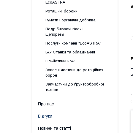
EcoASTRA
Ротаційні борони
Гумати і органічні добрива
Подрібнювачі гілок і
щепорезы
Послуги компанії "EcoASTRA"
Б/У Станки та обладнання
Гільйотинні ножі
П
Запасні частини до ротаційних
борон
Р
Запчастини до ґрунтообробної
техніки
Про нас
Відгуки
Новини та статті