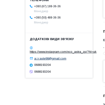
+380 (67) 188-36-36
Менеджер
+380 (50) 488-36-36
Менеджер
К
https://www.instagram.com/eco_astra_zp/?hl=uk
a.i.r.aste98@gmail.com
0688193204
0688193204
У