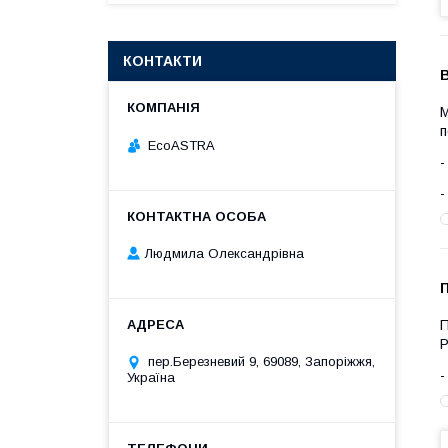
КОНТАКТИ
М
п
EcoASTRA
Людмила Олександрівна
П
Р
пер.Березневий 9, 69089, Запоріжжя,
Україна