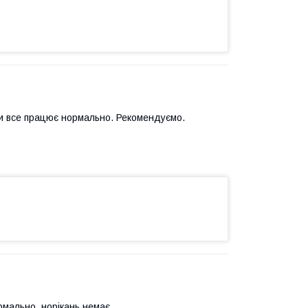
оки все працює нормально. Рекомендуємо.
рмально, норікань немає.