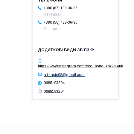
+380 (67) 188-36-36
Менеджер
+380 (50) 488-36-36
Менеджер
https://www.instagram.com/eco_astra_zp/?hl=uk
a.i.r.aste98@gmail.com
0688193204
0688193204