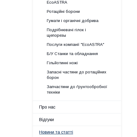
EcoASTRA
Ротаційні борони
Гумати і органічні добрива
Подрібнювачі гілок і
щепорезы
Послуги компанії "EcoASTRA"
Б/У Станки та обладнання
Гільйотинні ножі
Запасні частини до ротаційних
борон
Запчастини до ґрунтообробної
техніки
Про нас
Відгуки
Новини та статті