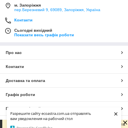
м. Запоріжжя
пер.Березневий 9, 69089, Запоріжжя, Україна
Контакти
Сьогодні вихідний
Показати весь графік роботи
Про нас
Контакти
Доставка та оплата
Графік роботи
Повна версія сайту
×
Разрешите сайту ecoastra.com.ua отправлять
вам уведомления на рабочий стол
Сайт створено на маркетплейсі
Prom.ua
Зараз компанія не може швидко обробляти замовлення та